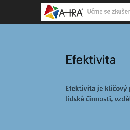
Učme se zkuše
Efektivita
Efektivita
je klíčový 
lidské činnosti, vzd