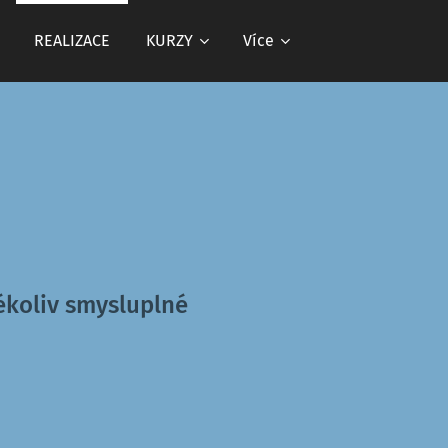
REALIZACE
KURZY
Více
ékoliv smysluplné