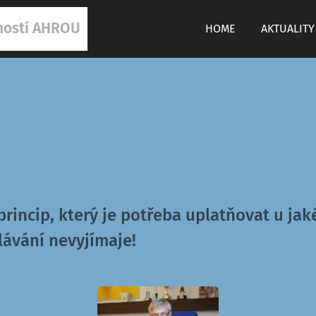
ností AHROU
HOME
AKTUALITY
princip, který j
e potřeba uplatňovat u jak
ělávání nevyjímaje!