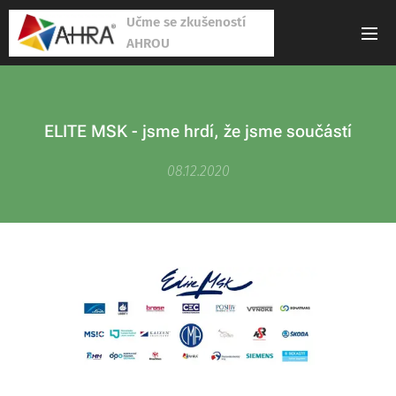
Učme se zkušeností
AHROU
ELITE MSK - jsme hrdí, že jsme součástí
08.12.2020